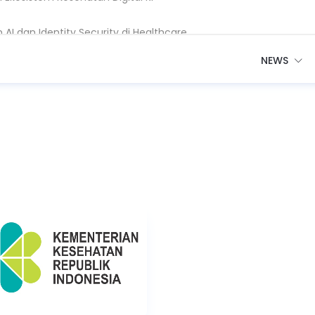
AI dan Identity Security di Healthcare
are Dibangun dari Kepercayaan dan Data
NEWS