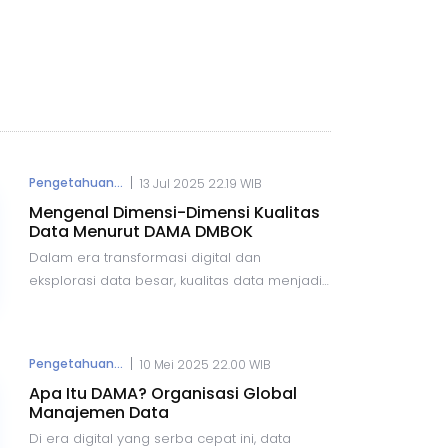
|
Pengetahuan...
13 Jul 2025 22.19 WIB
Mengenal Dimensi-Dimensi Kualitas
Data Menurut DAMA DMBOK
Dalam era transformasi digital dan
eksplorasi data besar, kualitas data menjadi
fondasi utama bagi pengambilan keputusan
yang efektif. Organisasi tidak hanya
membutuhkan data, tetapi juga data yang
|
Pengetahuan...
10 Mei 2025 22.00 WIB
valid, lengkap, akurat, dan relevan. Dalam
Apa Itu DAMA? Organisasi Global
konteks inilah, DAMA International
Manajemen Data
memperkenalkan berbagai dimensi kualitas
Di era digital yang serba cepat ini, data
data melalui kerangka kerja Data