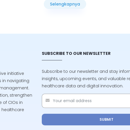
or, dari layanan kesehatan
Selengkapnya
 keuangan, dari personalisasi
Selengkapnya
hingga kendaraan otonom.
ik setiap model AI yang
satu bahan baku yang tak
itu data.
SUBSCRIBE TO OUR NEWSLETTER
Subscribe to our newsletter and stay info
e initiative
insights, upcoming events, and valuable r
 in navigating
healthcare data and digital innovation.
ta management.
tion, strengthen
 of CIOs in
d healthcare
SUBMIT