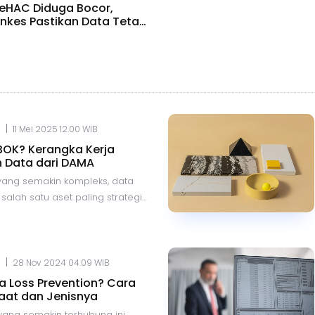
eHAC Diduga Bocor,
kes Pastikan Data Tetap
n
|
.
11 Mei 2025 12.00 WIB
BOK? Kerangka Kerja
 Data dari DAMA
l yang semakin kompleks, data
salah satu aset paling strategis
si. Namun, tanpa pendekatan
g tepat, data berisiko
r ketidakefisienan, kerugian,
garan regulasi. Untuk
|
.
28 Nov 2024 04.09 WIB
tangan tersebut, DAMA
a Loss Prevention? Cara
l merumuskan DMBOK (Data
faat dan Jenisnya
ody of Knowledge), sebuah
ang semakin terhubung ini,