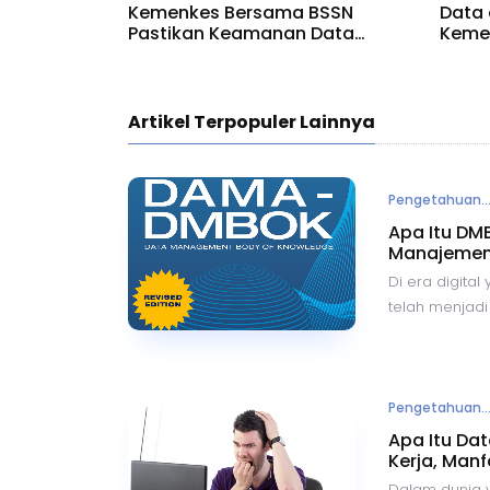
Kemenkes Bersama BSSN
Data 
Pastikan Keamanan Data
Kemen
Aplikasi Satu Sehat
Ama
Artikel Terpopuler Lainnya
Pengetahuan..
Apa Itu DM
Manajemen
Di era digita
telah menjadi 
bagi organisa
manajemen yan
menjadi sumbe
bahkan pelang
Pengetahuan..
menjawab tan
Apa Itu Dat
Internationa
Kerja, Man
Management B
Dalam dunia y