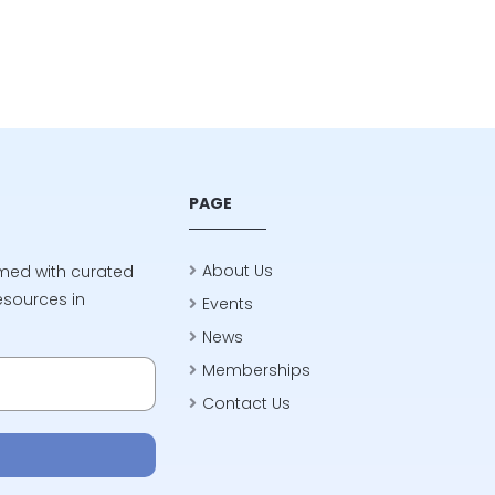
memastikan akurasi, relevansi, dan kinerja
optimal model. Artikel ini membahas
berbagai aspek data dalam AI berdasarkan
kategori utama seperti data transformation,
data pre-processing, data post-processing,
data labeling, data integrity, data drift, serta
data observability.
PAGE
About Us
rmed with curated
esources in
Events
News
Memberships
Contact Us