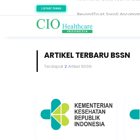
BeyondTrust Soroti Ancaman 
Latest News
Setiaji: Masa Depan Healthc
ARTIKEL TERBARU BSSN
Terdapat
2
Artikel BSSN