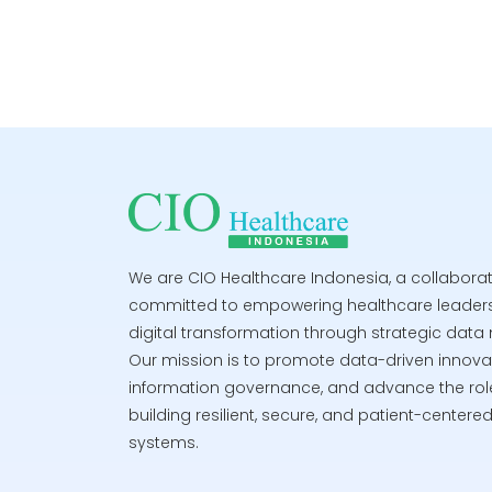
berbagai sekt
hingga sistem
e-commerce 
Namun, di bal
canggih, ada 
tergantikan ya
We are CIO Healthcare Indonesia, a collaborativ
committed to empowering healthcare leaders
digital transformation through strategic da
Our mission is to promote data-driven innova
information governance, and advance the role
building resilient, secure, and patient-centere
systems.