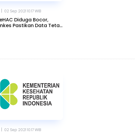
|
02 Sep 2021 10.17 WIB
eHAC Diduga Bocor,
kes Pastikan Data Tetap
n
|
02 Sep 2021 10.17 WIB